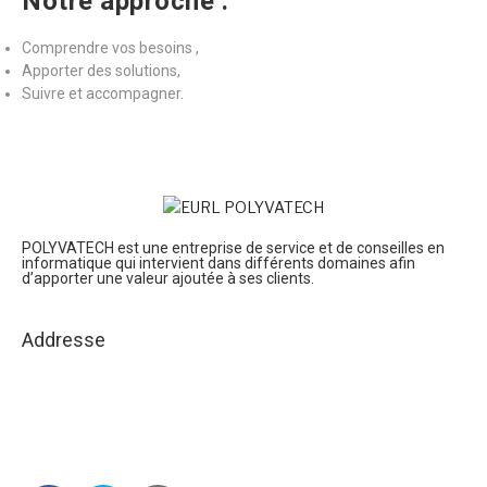
Notre approche :
Comprendre vos besoins ,
Apporter des solutions,
Suivre et accompagner.
POLYVATECH est une entreprise de service et de conseilles en
informatique qui intervient dans différents domaines afin
d’apporter une valeur ajoutée à ses clients.
Addresse
Coop El Hadaik GTP, Aissat Mustapha, Reghaia Alger, Algerie
contact@polyvatech.com
Tel : +213 770 75 01 75
Fax: +213 23 84 22 87